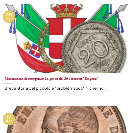
20
Apr
Monetazione di emergenza: La genesi del 20 centesimi “Esagono”
Breve storia del piccolo e "problematico" Nichelino [...]
17
Apr