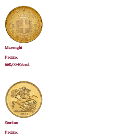
Marenghi
Prezzo:
660,00 €/cad.
Sterline
Prezzo: