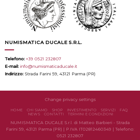
NUMISMATICA DUCALE S.R.L.
Telefono:
+39 0521 232807
E-mail:
info@numismaticaducale.it
Indirizzo:
Strada Farini 59, 43121 Parma (PR)
Change privacy settings
HOME
CHI SIAMO
SHOP
INVESTIMENTO
SERVIZI
FAQ
NEWS
CONTATTI
TERMINI E CONDIZIONI
NUMISMATICA DUCALE S.r.l. di Matteo Barbieri - Strada
Farini 59, 43121 Parma (PR) | P.IVA IT02812460349 | Telefono:
0521 232807