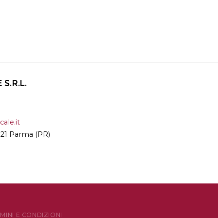
S.R.L.
ale.it
3121 Parma (PR)
MINI E CONDIZIONI