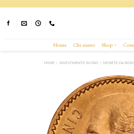
Skip
to
content
Home
Chi siamo
Shop
Comp
HOME
INVESTIMENTO IN ORO
MONETE DA BOR
/
/