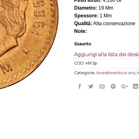
Peso lordo:
4,166 Gr
Diametro:
19 Mm
Spessore:
1 Mm
Qualità:
Alta conservazione
Note:
Esaurito
Aggiungi alla lista dei desi
COD:
MX 5p
Categorie:
Investimento in oro
,