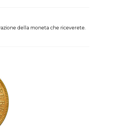
ervazione della moneta che riceverete.
ngi
sta
ri