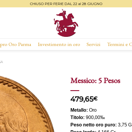
CHIUSO PER FERIE DAL 22 al 28 GIUGNO
ro Oro Parma
Investimento in oro
Servizi
Termini e 
SA
Messico: 5 Pesos
Aggiungi
479,65
alla lista
€
dei
desideri
Metallo:
Oro
Titolo:
900,00‰
Peso netto oro puro:
3,75 G