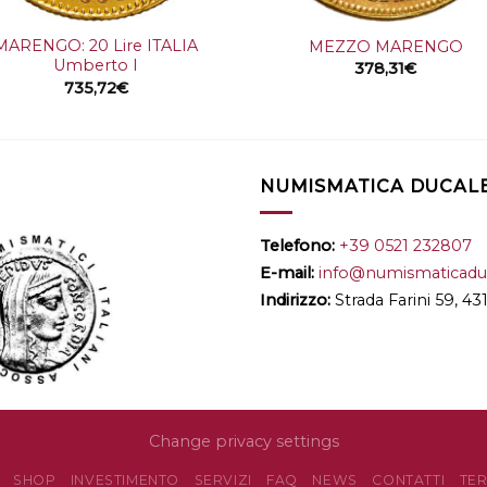
+
MARENGO: 20 Lire ITALIA
MEZZO MARENGO
Umberto I
378,31
€
735,72
€
NUMISMATICA DUCALE 
Telefono:
+39 0521 232807
E-mail:
info@numismaticaduc
Indirizzo:
Strada Farini 59, 4
Change privacy settings
SHOP
INVESTIMENTO
SERVIZI
FAQ
NEWS
CONTATTI
TER