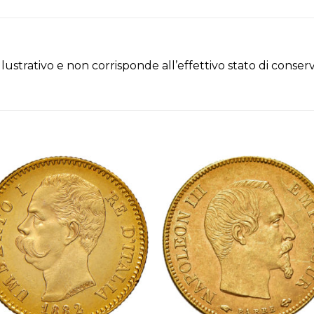
illustrativo e non corrisponde all’effettivo stato di cons
Aggiungi
Aggiu
alla lista
alla li
dei
dei
desideri
deside