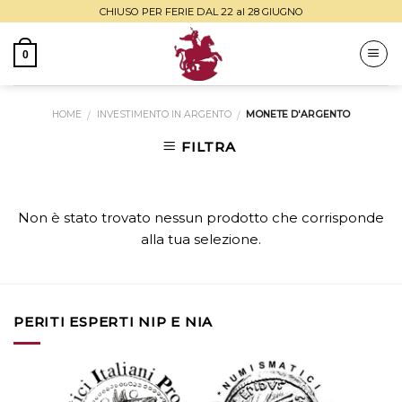
Skip
CHIUSO PER FERIE DAL 22 al 28 GIUGNO
to
content
0
HOME
INVESTIMENTO IN ARGENTO
MONETE D'ARGENTO
/
/
FILTRA
Non è stato trovato nessun prodotto che corrisponde
alla tua selezione.
PERITI ESPERTI NIP E NIA