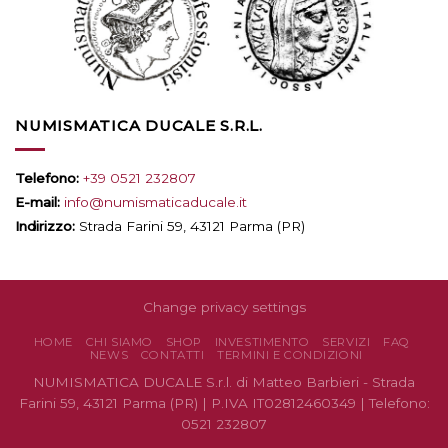
NUMISMATICA DUCALE S.R.L.
Telefono:
+39 0521 232807
E-mail:
info@numismaticaducale.it
Indirizzo:
Strada Farini 59, 43121 Parma (PR)
Change privacy settings
HOME
CHI SIAMO
SHOP
INVESTIMENTO
SERVIZI
FAQ
NEWS
CONTATTI
TERMINI E CONDIZIONI
NUMISMATICA DUCALE S.r.l. di Matteo Barbieri - Strada
Farini 59, 43121 Parma (PR) | P.IVA IT02812460349 | Telefono:
0521 232807