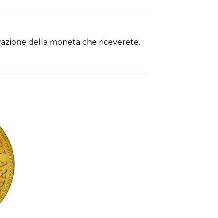
ervazione della moneta che riceverete.
ngi
sta
ri