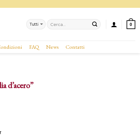
0
Condizioni
FAQ
News
Contatti
ia d’acero”
r