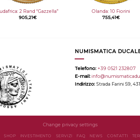
udafrica: 2 Rand “Gazzella”
Olanda: 10 Fiorini
905,21
€
755,41
€
NUMISMATICA DUCALE 
Telefono:
+39 0521 232807
E-mail:
info@numismaticaduc
Indirizzo:
Strada Farini 59, 4
Change privacy settings
SHOP
INVESTIMENTO
SERVIZI
FAQ
NEWS
CONTATTI
TER