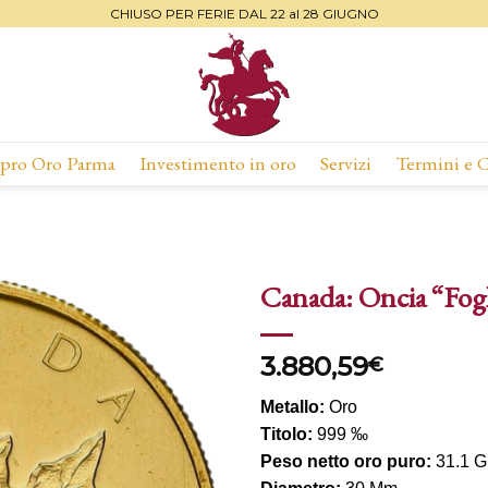
CHIUSO PER FERIE DAL 22 al 28 GIUGNO
ro Oro Parma
Investimento in oro
Servizi
Termini e 
Canada: Oncia “Fogl
Aggiungi
3.880,59
alla lista
€
dei
desideri
Metallo:
Oro
Titolo:
999 ‰
Peso netto oro puro:
31.1 G