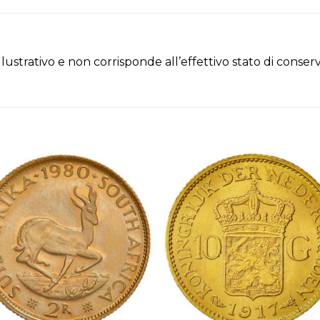
illustrativo e non corrisponde all’effettivo stato di cons
Aggiungi
Aggiu
alla lista
alla li
dei
dei
desideri
deside
+