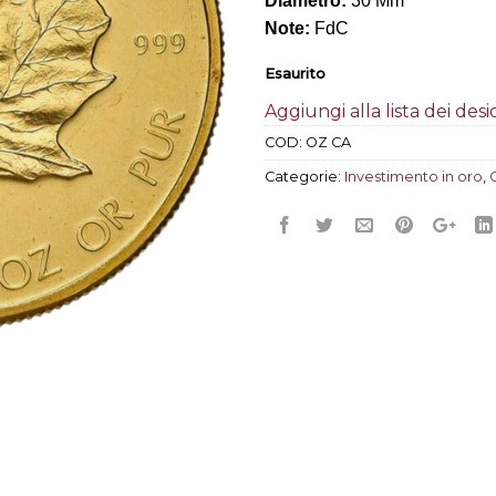
Diametro:
30 Mm
Note:
FdC
Esaurito
Aggiungi alla lista dei desi
COD:
OZ CA
Categorie:
Investimento in oro
,