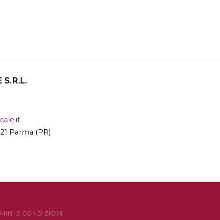
S.R.L.
ale.it
3121 Parma (PR)
MINI E CONDIZIONI