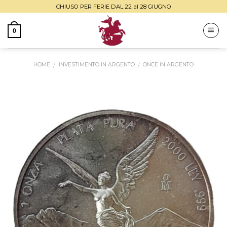
Skip
CHIUSO PER FERIE DAL 22 al 28 GIUGNO
to
content
0
HOME
INVESTIMENTO IN ARGENTO
ONCE IN ARGENTO
/
/
Aggiungi
alla lista
dei
desideri