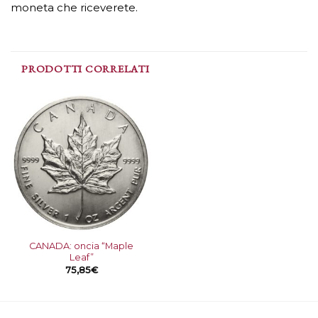
moneta che riceverete.
PRODOTTI CORRELATI
Aggiungi
alla lista
dei
desideri
CANADA: oncia “Maple
Leaf”
75,85
€